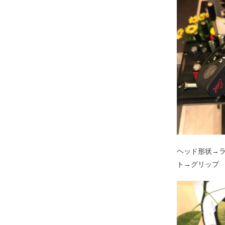
ヘッド形状→
ト→グリップ