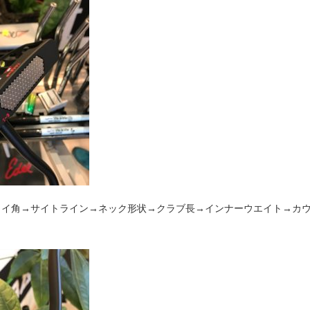
ライ角→サイトライン→ネック形状→クラブ長→インナーウエイト→カ