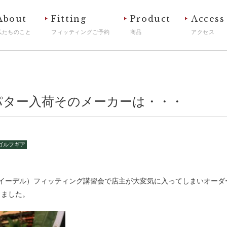
About
Fitting
Product
Access
私たちのこと
フィッティングご予約
商品
アクセス
パター入荷そのメーカーは・・・
ゴルフギア
（イーデル）フィッティング講習会で店主が大変気に入ってしまいオーダ
しました。