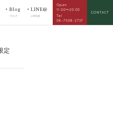
Open
Blog
LINE@
11:00〜20:00
CONTACT
Tel
ブログ
LINE@
06-7508-2737
5限定