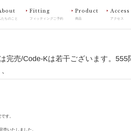
About
Fitting
Product
Access
私たちのこと
フィッティングご予約
商品
アクセス
usは完売/Code-Kは若干ございます。55
、、
況です。
本日完売いたしました。