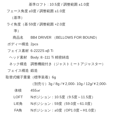
基準ロフト : 10.5度 / 調整範囲 ±1.0度
フェース角度
±0度 / 調整範囲 ±1.0度
（基準）
ライ角度（基
59度 / 調整範囲 +2.0度
準）
商品名
BB4 DRIVER （BELLOWS FOR BOUND）
ボディー構造
2pcs
フェイス素材
6-2222S αβ Ti
ヘッド素材
Body:８-111 Ti 精密鋳造
ネック構造
調整機能付き（ジャストミートアジャスター）
フェイス構造
鍛造
取替式螺子重量
（標準装着）6g
（別売り）3g / 8g /￥2,000- 10g / 12g/￥2,000-
体積
455㎤
LOFT
Nポジション：10.5度（9.5度～11.5度）
LIE角
Nポジション：59度（59.0度～61.0度）
FA角
Nポジション：±0度（OP1.0度～H1.0度）