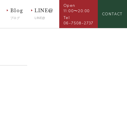
Open
Blog
LINE@
11:00〜20:00
CONTACT
Tel
ブログ
LINE@
06-7508-2737