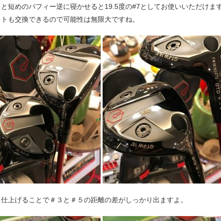
てると短めのバフィー逆に寝かせると19.5度の#7としてお使いいただけま
イトも交換できるので可能性は無限大ですね。
に仕上げることで＃３と＃５の距離の差がしっかり出ますよ。