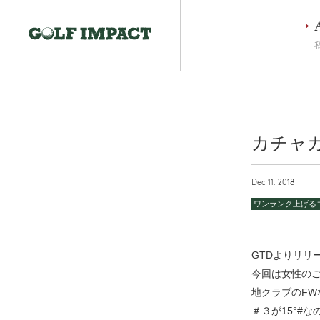
カチャ
Dec 11. 2018
ワンランク上げる
GTDよりリリ
今回は女性のご
地クラブのFW
＃３が15°#