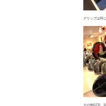
グリップは同
その他GTD 