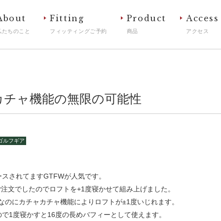
About
Fitting
Product
Access
私たちのこと
フィッティングご予約
商品
アクセス
カチャ機能の無限の可能性
ゴルフギア
ースされてますGTFWが人気です。
注文でしたのでロフトを+1度寝かせて組み上げました。
なのにカチャカチャ機能によりロフトが±1度いじれます。
なので1度寝かすと16度の長めバフィーとして使えます。