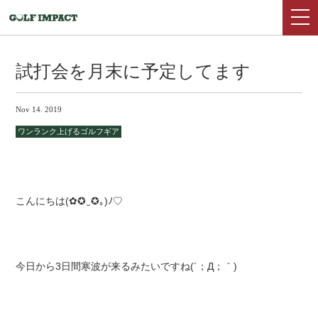
試打会を月末に予定してます
Nov 14. 2019
ワンランク上げるゴルフギア
こんにちは(✿✪‿✪｡)ﾉ♡
今日から3日間寒波が来るみたいですね(´；Д；｀)