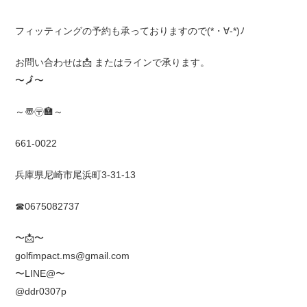
フィッティングの予約も承っておりますので(*・∀-*)ﾉ
お問い合わせは
📩
またはラインで承ります。
〜
🗾
〜
～〠〶🏣～
661-0022
兵庫県尼崎市尾浜町3-31-13
☎0675082737
〜
📩
〜
golfimpact.ms@gmail.com
〜LINE@〜
@ddr0307p