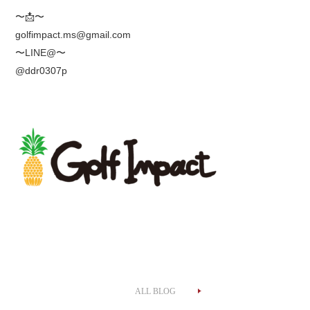
〜
📩
〜
golfimpact.ms@gmail.com
〜LINE@〜
@ddr0307p
ALL BLOG