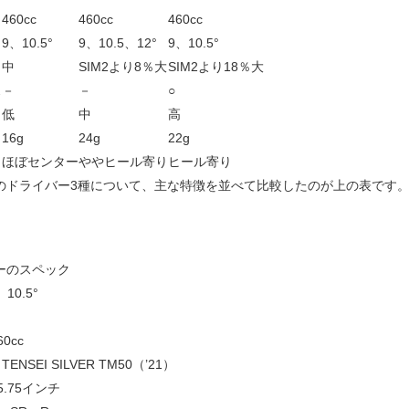
460cc
460cc
460cc
9、10.5°
9、10.5、12°
9、10.5°
中
SIM2より8％大
SIM2より18％大
ス
－
－
○
低
中
高
16g
24g
22g
ほぼセンター
ややヒール寄り
ヒール寄り
ズのドライバー3種について、主な特徴を並べて比較したのが上の表です
バーのスペック
10.5°
0cc
SEI SILVER TM50（’21）
.75インチ