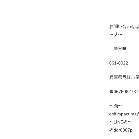
お問い合わせ
〜
🗾
〜
～〠〶🏣～
661-0022
兵庫県尼崎市尾浜
☎0675082737
〜
📩
〜
golfimpact.ms
〜LINE@〜
@ddr0307p