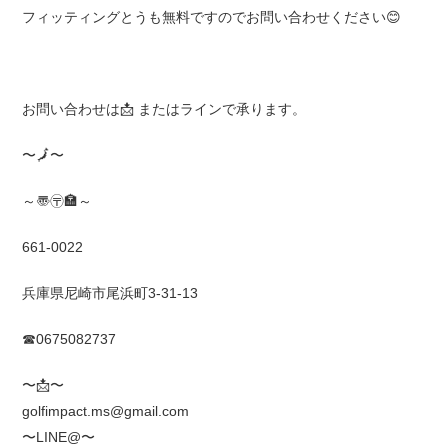
フィッティングとうも無料ですのでお問い合わせください😊
お問い合わせは
📩
またはラインで承ります。
〜
🗾
〜
～〠〶🏣～
661-0022
兵庫県尼崎市尾浜町3-31-13
☎0675082737
〜
📩
〜
golfimpact.ms@gmail.com
〜LINE@〜