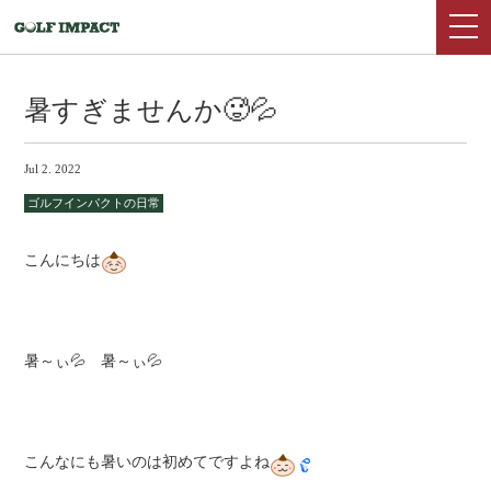
暑すぎませんか🥵💦
Jul 2. 2022
ゴルフインパクトの日常
こんにちは
暑～ぃ💦 暑～ぃ💦
こんなにも暑いのは初めてですよね