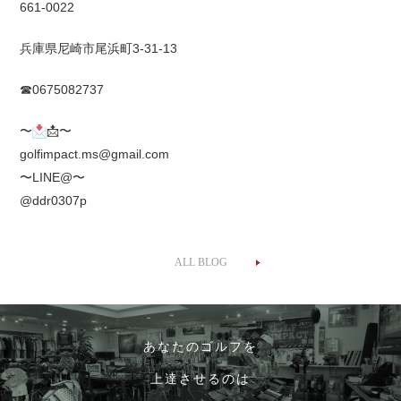
661-0022
兵庫県尼崎市尾浜町3-31-13
☎0675082737
〜
📩
〜
golfimpact.ms@gmail.com
〜LINE@〜
@ddr0307p
ALL BLOG
あなたのゴルフを
上達させるのは