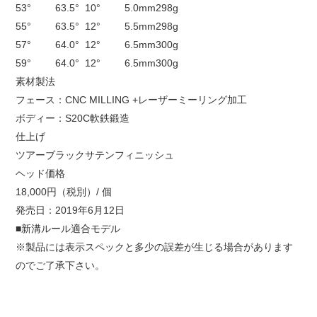
53°
63.5°
10°
5.0mm
298g
55°
63.5°
12°
5.5mm
298g
57°
64.0°
12°
6.5mm
300g
59°
64.0°
12°
6.5mm
300g
素材製法
フェース：CNC MILLING +レーザーミーリング加工
ボディー：S20C軟鉄鍛造
仕上げ
ツアーブラックサテンフィニッシュ
ヘッド価格
18,000円（税別）/ 個
発売日：2019年6月12日
■新溝ルール適合モデル
※製品には表示スペックと多少の誤差が生じる場合があります
のでご了承下さい。