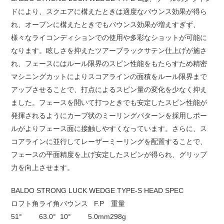
ドにより、スクエアに構えたときは適度なバウンス効果が得ら
れ、オープンに構えたときでもバウンス効果が増えすぎず、
様々なライコンディションでの使用や多彩なショットが可能に
なります。眩しさを抑えたツアーブラックサテン仕上げが施さ
れ、フェースにはルール限界のスピン性能をもたらすため精密
マシニングカットによりスコアラインの面積をルール限界まで
アップさせることで、打点によるスピン量の変化を少なく抑え
ました。フェースを開いて打つときでも安定したスピン性能が
発揮されるようにカーブ状のミーリングパターンを採用しボー
ルがよりフェース面に接触しやすくなっています。さらに、ス
コアラインに並行してレーザーミーリングを配置することで、
フェースの平面精度を上げ安定したスピンが得られ、グリップ
力を向上させます。
BALDO STRONG LUCK WEDGE TYPE-S HEAD SPEC
ロフト角
ライ角
バウンス
F.P
重量
51°
63.0°
10°
5.0mm
298g