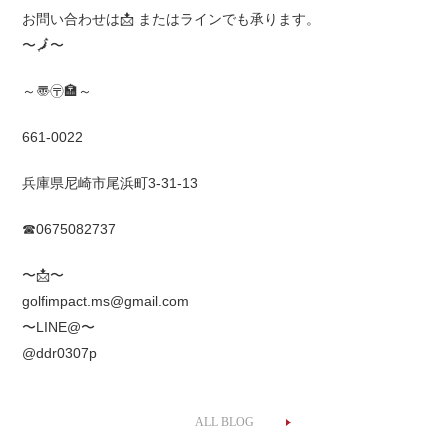
お問い合わせは
📩
またはラインでも承ります。
〜
🗾
〜
～〠〶🏣～
661-0022
兵庫県尼崎市尾浜町3-31-13
☎0675082737
〜
📩
〜
golfimpact.ms@gmail.com
〜LINE@〜
@ddr0307p
ALL BLOG