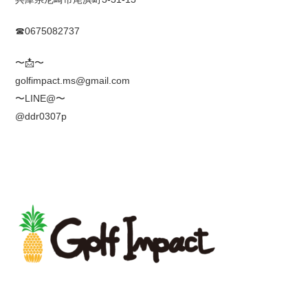
☎0675082737
〜
📩
〜
golfimpact.ms@gmail.com
〜LINE@〜
@ddr0307p