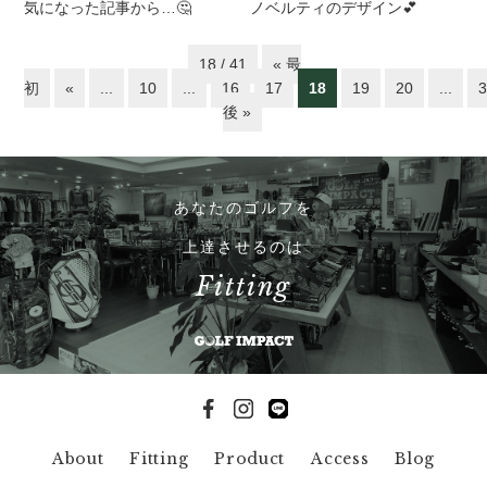
気になった記事から…🤔
ノベルティのデザイン💕
18 / 41
« 最
初
«
...
10
...
16
17
18
19
20
...
後 »
あなたのゴルフを
上達させるのは
Fitting
About
Fitting
Product
Access
Blog