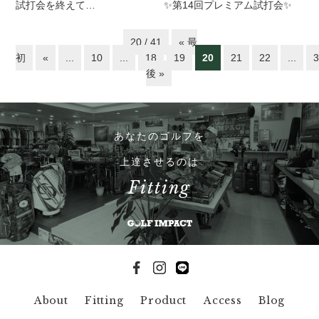
試打会を終えて…
✨第14回プレミアム試打会✨
20 / 41
« 最
初
«
...
10
...
18
19
20
21
22
...
後 »
あなたのゴルフを
上達させるのは
Fitting
About
Fitting
Product
Access
Blog