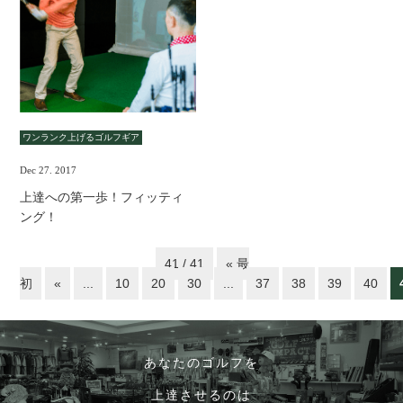
ワンランク上げるゴルフギア
Dec 27. 2017
上達への第一歩！フィッティ
ング！
41 / 41
« 最
初
«
...
10
20
30
...
37
38
39
40
あなたのゴルフを
上達させるのは